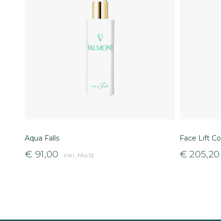
Aqua Falls
Face Lift C
€
91,00
€
205,20
inkl. MwSt