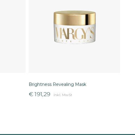
Brightness Revealing Mask
€
191,29
inkl. MwSt