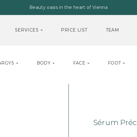
Beauty oasis in the heart of Vienna
SERVICES
PRICE LIST
TEAM
ARGYS
BODY
FACE
FOOT
Home
Face
Ser
Sérum Préci