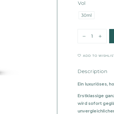
Vol
30ml
ADD TO WISHLIS
Description
Ein luxuri
ö
ses, h
Erstklassige gan
wird sofort gegl
unvergleichliche