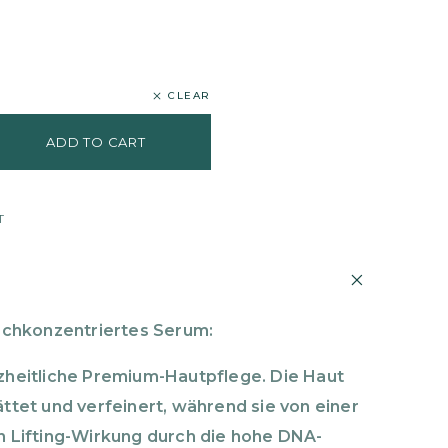
CLEAR
ADD TO CART
T
ochkonzentriertes Serum:
zheitliche Premium-Hautpflege. Die Haut
ä
ttet und verfeinert, w
ä
hrend sie von einer
n Lifting-Wirkung durch die hohe DNA-