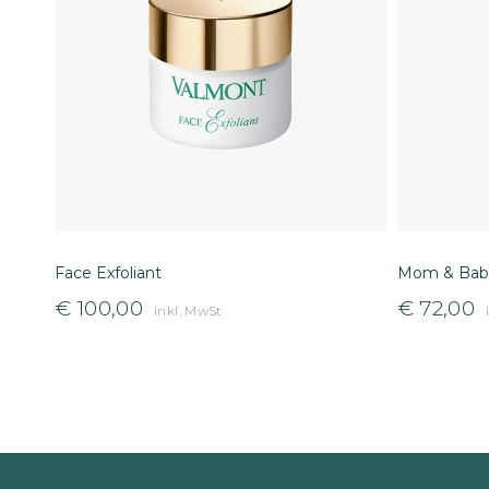
Face Exfoliant
Mom & Baby
€
100,00
€
72,00
inkl. MwSt