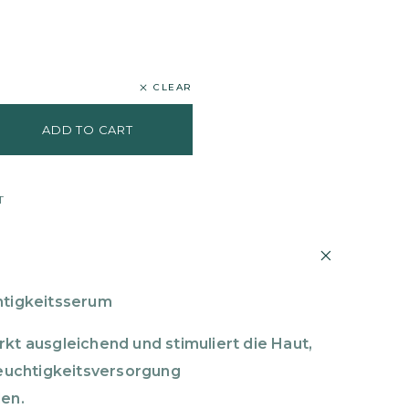
CLEAR
ADD TO CART
T
htigkeitsserum
kt ausgleichend und stimuliert die Haut,
Feuchtigkeitsversorgung
en.