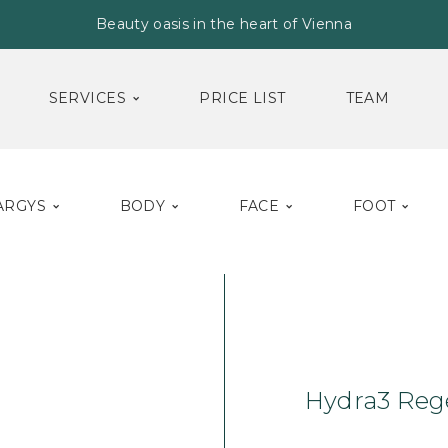
Beauty oasis in the heart of Vienna
SERVICES
PRICE LIST
TEAM
ARGYS
BODY
FACE
FOOT
Home
Face
Ser
Hydra3 Reg