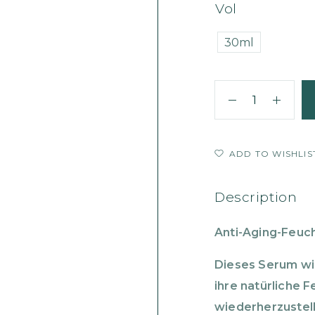
Vol
30ml
ADD TO WISHLIS
Description
Anti-Aging-Feuc
Dieses Serum wir
ihre nat
ü
rliche 
wiederherzustell