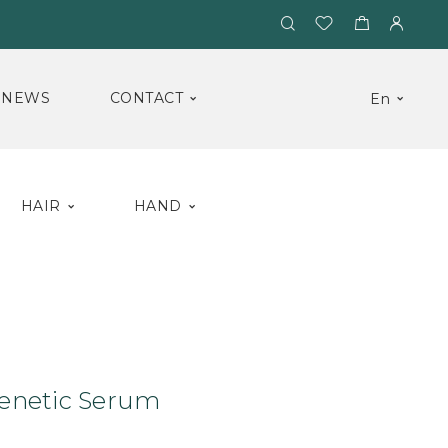
NEWS
CONTACT
En
HAIR
HAND
um
Hydra3 Regenetic Serum
enetic Serum