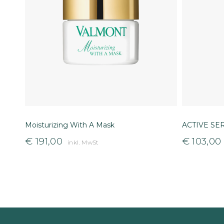
Moisturizing With A Mask
ACTIVE SE
€
191,00
€
103,00
inkl. MwSt