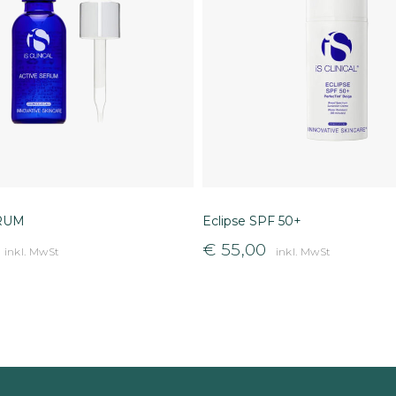
RUM
Eclipse SPF 50+
€
55,00
inkl. MwSt
inkl. MwSt